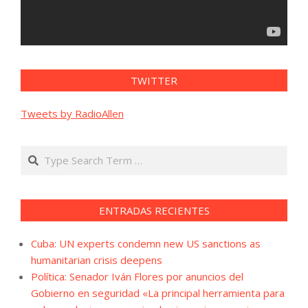
TWITTER
Tweets by RadioAllen
Search
ENTRADAS RECIENTES
Cuba: UN experts condemn new US sanctions as
humanitarian crisis deepens
Política: Senador Iván Flores por anuncios del
Gobierno en seguridad «La principal herramienta para