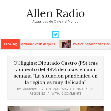
Skip
Allen Radio
to
content
Actualidad de Chile y el Mundo
Primary
Navigation
ions as humanitarian crisis deepens
Breaking
Política: Senador Iván Flores
Menu
O’Higgins: Diputado Castro (PS) tras
aumento del 48% de casos en una
semana “La situación pandémica en
la región es muy delicada”
BY:
ADMINWEB
ON:
24 DE MAYO DE 2021
IN:
REGIONES
WITH:
0 COMMENTS