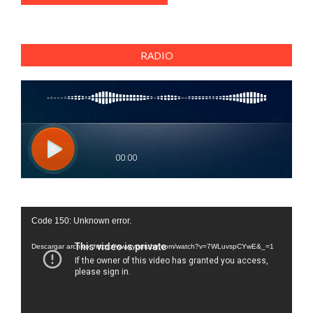
RADIO
Reproductor
Code 150: Unknown error.
de
vídeo
Descargar archivo: https://www.youtube.com/watch?v=7WLuvspCYwE&_=1