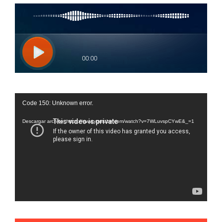
Reproductor
Code 150: Unknown error.
de
vídeo
Descargar archivo: https://www.youtube.com/watch?v=7WLuvspCYwE&_=1