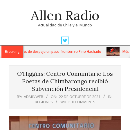
Skip
Allen Radio
to
content
Actualidad de Chile y el Mundo
Primary
Navigation
ensos trabajos de despeje en paso fronterizo Pino Hachado
Breaking
Música: 
Menu
O’Higgins: Centro Comunitario Los
Poetas de Chimbarongo recibió
Subvención Presidencial
BY:
ADMINWEB
ON:
22 DE OCTUBRE DE 2021
IN:
REGIONES
WITH:
0 COMMENTS