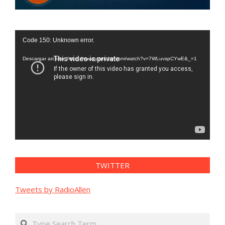
Reproductor
Code 150: Unknown error.
de
vídeo
Descargar archivo: https://www.youtube.com/watch?v=7WLuvspCYwE&_=1
TWITTER
Tweets by RadioAllen
Search