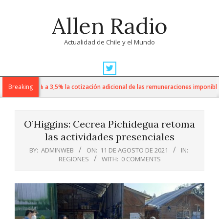
Skip
Allen Radio
to
content
Actualidad de Chile y el Mundo
Primary
Navigation
o sube de 1% a 3,5% la cotización adicional de las remuneraciones imponibles
Breaking
Menu
O’Higgins: Cecrea Pichidegua retoma
las actividades presenciales
BY:
ADMINWEB
ON:
11 DE AGOSTO DE 2021
IN:
REGIONES
WITH:
0 COMMENTS