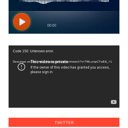
Reproductor
Code 150: Unknown error.
de
vídeo
Descargar archivo: https://www.youtube.com/watch?v=7WLuvspCYwE&_=1
TWITTER