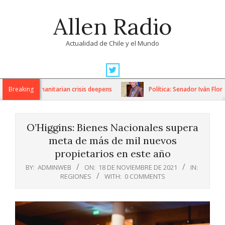
Skip
Allen Radio
to
content
Actualidad de Chile y el Mundo
Primary
Navigation
ons as humanitarian crisis deepens
Breaking
Política: Senador Iván Flores 
Menu
O’Higgins: Bienes Nacionales supera
meta de más de mil nuevos
propietarios en este año
BY:
ADMINWEB
ON:
18 DE NOVIEMBRE DE 2021
IN:
REGIONES
WITH:
0 COMMENTS