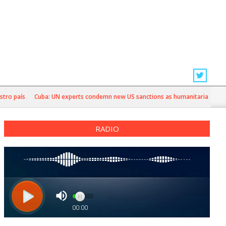
país
Cuba: UN experts condemn new US sanctions as humanitarian crisis dee
RADIO