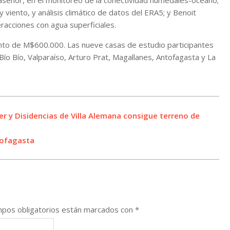
laseñor, en el monitoreo de la conectividad humedales-océano;
viento, y análisis climático de datos del ERA5; y Benoit
racciones con agua superficiales.
ento de M$600.000. Las nueve casas de estudio participantes
Bío Bío, Valparaíso, Arturo Prat, Magallanes, Antofagasta y La
er y Disidencias de Villa Alemana consigue terreno de
tofagasta
pos obligatorios están marcados con
*