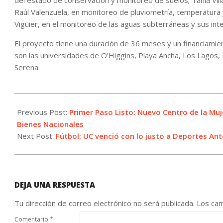
del estado de conservación y monitoreo de suelos; Tania Vil
Raúl Valenzuela, en monitoreo de pluviometría, temperatura y 
Vigüier, en el monitoreo de las aguas subterráneas y sus inte
El proyecto tiene una duración de 36 meses y un financiami
son las universidades de O’Higgins, Playa Ancha, Los Lagos, 
Serena.
2022-
05-
Previous Post:
Primer Paso Listo: Nuevo Centro de la Muj
29
Bienes Nacionales
Next Post:
Fútbol: UC venció con lo justo a Deportes An
DEJA UNA RESPUESTA
Tu dirección de correo electrónico no será publicada.
Los cam
Comentario
*