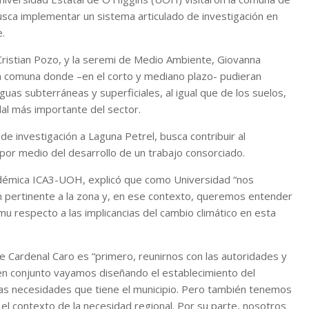
ca implementar un sistema articulado de investigación en
e.
, Cristian Pozo, y la seremi de Medio Ambiente, Giovanna
a comuna donde –en el corto y mediano plazo- pudieran
uas subterráneas y superficiales, al igual que de los suelos,
dal más importante del sector.
e investigación a Laguna Petrel, busca contribuir al
 por medio del desarrollo de un trabajo consorciado.
adémica ICA3-UOH, explicó que como Universidad “nos
ión pertinente a la zona y, en ese contexto, queremos entender
mu respecto a las implicancias del cambio climático en esta
 de Cardenal Caro es “primero, reunirnos con las autoridades y
 en conjunto vayamos diseñando el establecimiento del
as necesidades que tiene el municipio. Pero también tenemos
l contexto de la necesidad regional. Por su parte, nosotros