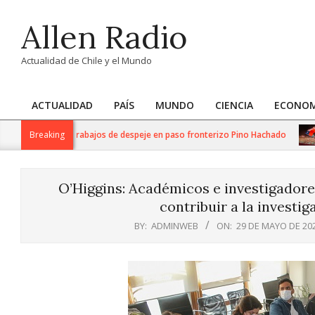
Skip
Allen Radio
to
content
Actualidad de Chile y el Mundo
ACTUALIDAD
PAÍS
MUNDO
CIENCIA
ECONOM
Primary
Navigation
liza intensos trabajos de despeje en paso fronterizo Pino Hachado
Breaking
Menu
O’Higgins: Académicos e investigador
contribuir a la investig
BY:
ADMINWEB
ON:
29 DE MAYO DE 20