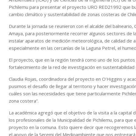
Pichilemu para presentar el proyecto URO RED21992 que bus
cambio climático y sustentabilidad de zonas costeras de Chil
Durante la jornada se reunieron con el alcalde del balneario
Amaya, para posteriormente recorrer algunos sectores de l
instalar aparatos de medición meteorológica, de calidad de ag
especialmente en las cercanías de la Laguna Petrel, el hume
El proyecto, que en la región tendrá como uno de los puntos d
fortalecimiento de la red de investigación en sustentabilidad
Claudia Rojas, coordinadora del proyecto en O’Higgins y ac
pusimos el desafío de llegar al territorio y hacer investigac
cuáles son las necesidades que tiene particularmente Pichile
zona costera”.
La académica agregó que el objetivo de la visita a la capital
los profesionales de la Municipalidad de Pichilemu, para que
proyecto en la comuna. Esto quiere decir que recogeremos l
el apoyo de la Seremi del Medioambiente que nos entregará e