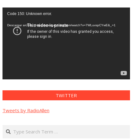
Reproductor
Code 150: Unknown error.
de
vídeo
Descargar archivo: https://www.youtube.com/watch?v=7WLuvspCYwE&_=1
TWITTER
Tweets by RadioAllen
Search