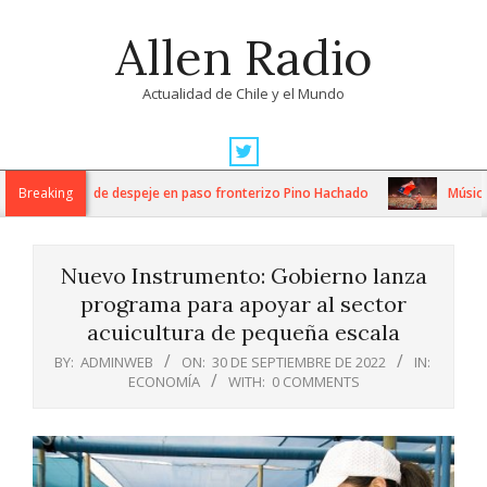
Skip
Allen Radio
to
content
Actualidad de Chile y el Mundo
Primary
Navigation
sos trabajos de despeje en paso fronterizo Pino Hachado
Breaking
Música: Cr
Menu
Nuevo Instrumento: Gobierno lanza
programa para apoyar al sector
acuicultura de pequeña escala
BY:
ADMINWEB
ON:
30 DE SEPTIEMBRE DE 2022
IN:
ECONOMÍA
WITH:
0 COMMENTS