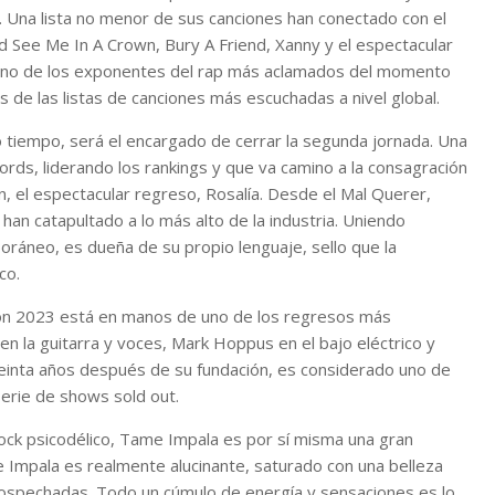
 Una lista no menor de sus canciones han conectado con el
ld See Me In A Crown, Bury A Friend, Xanny y el espectacular
, uno de los exponentes del rap más aclamados del momento
 de las listas de canciones más escuchadas a nivel global.
o tiempo, será el encargado de cerrar la segunda jornada. Una
cords, liderando los rankings y que va camino a la consagración
, el espectacular regreso, Rosalía. Desde el Mal Querer,
 catapultado a lo más alto de la industria. Uniendo
ráneo, es dueña de su propio lenguaje, sello que la
co.
ción 2023 está en manos de uno de los regresos más
n la guitarra y voces, Mark Hoppus en el bajo eléctrico y
 treinta años después de su fundación, es considerado uno de
serie de shows sold out.
rock psicodélico, Tame Impala es por sí misma una gran
 Impala es realmente alucinante, saturado con una belleza
insospechadas. Todo un cúmulo de energía y sensaciones es lo