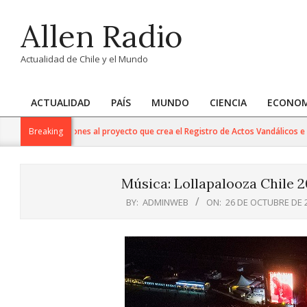
Skip
Allen Radio
to
content
Actualidad de Chile y el Mundo
ACTUALIDAD
PAÍS
MUNDO
CIENCIA
ECONOM
Primary
Navigation
s observaciones al proyecto que crea el Registro de Actos Vandálicos e Incivil
Breaking
Menu
Música: Lollapalooza Chile 2
BY:
ADMINWEB
ON:
26 DE OCTUBRE DE 