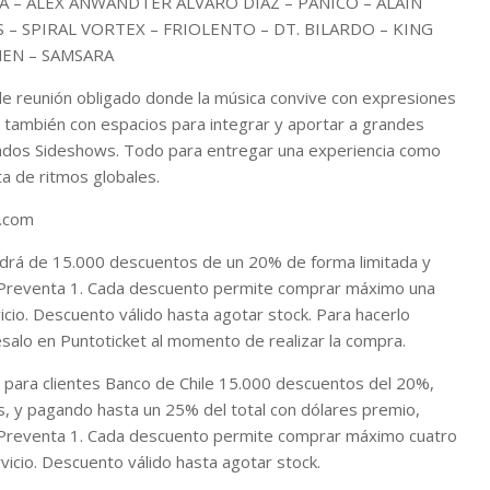
A – ALEX ANWANDTER ALVARO DIAZ – PANICO – ALAIN
 – SPIRAL VORTEX – FRIOLENTO – DT. BILARDO – KING
MEN – SAMSARA
de reunión obligado donde la música convive con expresiones
s, también con espacios para integrar y aportar a grandes
erados Sideshows. Todo para entregar una experiencia como
a de ritmos globales.
t.com
ndrá de 15.000 descuentos de un 20% de forma limitada y
e Preventa 1. Cada descuento permite comprar máximo una
vicio. Descuento válido hasta agotar stock. Para hacerlo
resalo en Puntoticket al momento de realizar la compra.
á para clientes Banco de Chile 15.000 descuentos del 20%,
és, y pagando hasta un 25% del total con dólares premio,
e Preventa 1. Cada descuento permite comprar máximo cuatro
rvicio. Descuento válido hasta agotar stock.