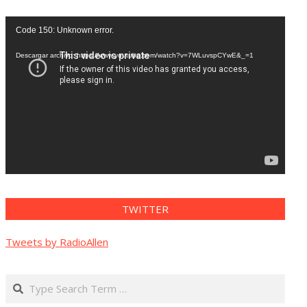
Reproductor
Code 150: Unknown error.
de
vídeo
Descargar archivo: https://www.youtube.com/watch?v=7WLuvspCYwE&_=1
TWITTER
Tweets by RadioAllen
Search