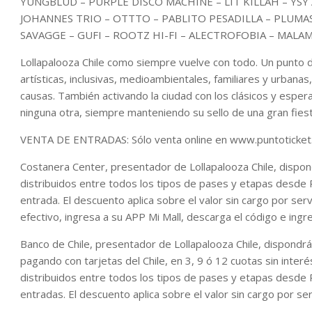
YUNGBLUD – PURPLE DISCO MACHINE – LIT KILLAH – YSY 
JOHANNES TRIO – OTTTO – PABLITO PESADILLA – PLUMAS
SAVAGGE – GUFI – ROOTZ HI-FI – ALECTROFOBIA – MALA
Lollapalooza Chile como siempre vuelve con todo. Un punto 
artísticas, inclusivas, medioambientales, familiares y urbana
causas. También activando la ciudad con los clásicos y esp
ninguna otra, siempre manteniendo su sello de una gran fiest
VENTA DE ENTRADAS: Sólo venta online en www.puntoticke
Costanera Center, presentador de Lollapalooza Chile, dispo
distribuidos entre todos los tipos de pases y etapas desd
entrada. El descuento aplica sobre el valor sin cargo por ser
efectivo, ingresa a su APP Mi Mall, descarga el código e ing
Banco de Chile, presentador de Lollapalooza Chile, dispondr
pagando con tarjetas del Chile, en 3, 9 ó 12 cuotas sin inter
distribuidos entre todos los tipos de pases y etapas desd
entradas. El descuento aplica sobre el valor sin cargo por se