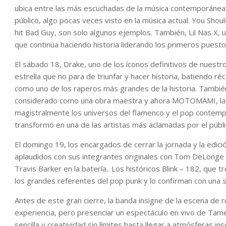
ubica entre las más escuchadas de la música contemporánea.
público, algo pocas veces visto en la música actual. You Shou
hit Bad Guy, son solo algunos ejemplos. También, Lil Nas X
que continúa haciendo historia liderando los primeros puestos
El sábado 18, Drake, uno de los íconos definitivos de nuestr
estrella que no para de triunfar y hacer historia, batiendo ré
como uno de los raperos más grandes de la historia. También
considerado como una obra maestra y ahora MOTOMAMI, la han
magistralmente los universos del flamenco y el pop contempo
transformó en una de las artistas más aclamadas por el públi
El domingo 19, los encargados de cerrar la jornada y la edi
aplaudidos con sus integrantes originales con Tom DeLonge e
Travis Barker en la batería.. Los históricos Blink – 182, que
los grandes referentes del pop punk y lo confirman con una 
Antes de este gran cierre, la banda insigne de la escena de 
experiencia, pero presenciar un espectáculo en vivo de Tame
sencilla y creatividad sin límites hasta llegar a atmósferas 