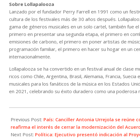
Sobre Lollapalooza
Lanzado por el fundador Perry Farrell en 1991 como un festiva
cultura de los festivales más de 30 años después. Lollapalooz
gama de géneros musicales en un solo cartel, también fue el p
primero en presentar una segunda etapa, el primero en comb
emisiones de carbono, el primero en poner artistas de música 
programación familiar, el primero en hacer su hogar en un ce
internacionalmente.
Lollapalooza se ha convertido en un festival anual de clase 
ricos como Chile, Argentina, Brasil, Alemania, Francia, Suecia 
musicales para los fanáticos de la música en los Estados Unid
en 2021, celebrando su éxito duradero como una poderosa m
2022-
10-
Previous Post:
País: Canciller Antonia Urrejola se reúne 
26
reafirma el interés de cerrar la modernización del Acue
Next Post:
Política: Ejecutivo presentó indicación al P