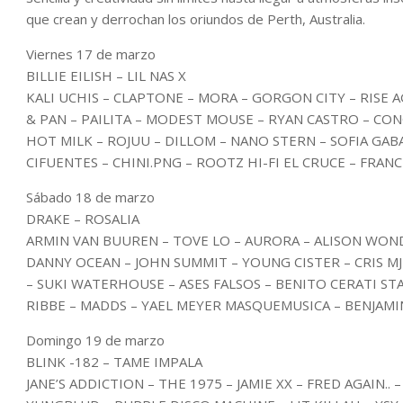
que crean y derrochan los oriundos de Perth, Australia.
Viernes 17 de marzo
BILLIE EILISH – LIL NAS X
KALI UCHIS – CLAPTONE – MORA – GORGON CITY – RISE 
& PAN – PAILITA – MODEST MOUSE – RYAN CASTRO – CO
HOT MILK – ROJUU – DILLOM – NANO STERN – SOFIA GABA
CIFUENTES – CHINI.PNG – ROOTZ HI-FI EL CRUCE – FRAN
Sábado 18 de marzo
DRAKE – ROSALIA
ARMIN VAN BUUREN – TOVE LO – AURORA – ALISON WON
DANNY OCEAN – JOHN SUMMIT – YOUNG CISTER – CRIS MJ
– SUKI WATERHOUSE – ASES FALSOS – BENITO CERATI ST
RIBBE – MADDS – YAEL MEYER MASQUEMUSICA – BENJAMI
Domingo 19 de marzo
BLINK -182 – TAME IMPALA
JANE’S ADDICTION – THE 1975 – JAMIE XX – FRED AGAIN.