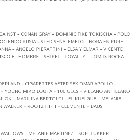
AGAINST – CONAN GRAY – DOMINIC FIKE TOKISCHA – POLO
NOCIENDO RUSIA USTED SEÑALEMELO – NORA EN PURE –
NNA – ANGELO PIERATTINI – ELSA Y ELMAR – VICENTE
CISCO EL HOMBRE – SHIREL – LOYALTY – TOM D. ROCKA
DERLAND – CIGARETTES AFTER SEX OMAR APOLLO –
 – YOUNG MIKO LOUTA – 100 GECS – VILLANO ANTILLANO
AILOK – MARILINA BERTOLDI – EL KUELGUE – MELANIE
N WALKER – ROOTZ HI-FI – CLEMENTE – BAUS
. – WALLOWS – MELANIE MARTINEZ – SOFI TUKKER –