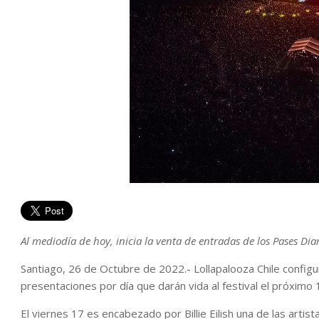
Al mediodía de hoy, inicia la venta de entradas de los Pases Diar
Santiago, 26 de Octubre de 2022.- Lollapalooza Chile configura
presentaciones por día que darán vida al festival el próximo
El viernes 17 es encabezado por Billie Eilish una de las arti