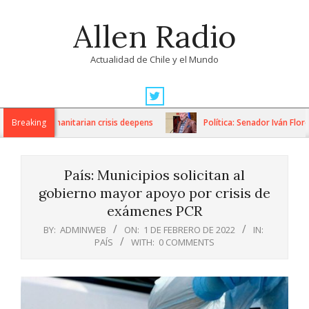
Skip
Allen Radio
to
content
Actualidad de Chile y el Mundo
Primary
Navigation
ions as humanitarian crisis deepens
Breaking
Política: Senador Iván Flores
Menu
País: Municipios solicitan al
gobierno mayor apoyo por crisis de
exámenes PCR
BY:
ADMINWEB
ON:
1 DE FEBRERO DE 2022
IN:
PAÍS
WITH:
0 COMMENTS