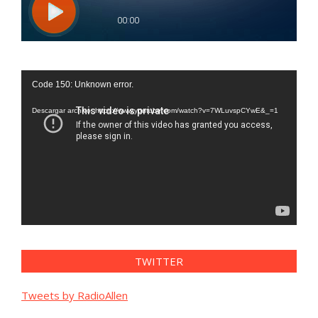
Reproductor
Code 150: Unknown error.
de
vídeo
Descargar archivo: https://www.youtube.com/watch?v=7WLuvspCYwE&_=1
TWITTER
Tweets by RadioAllen