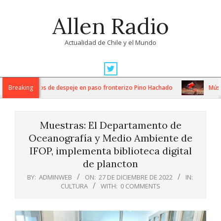
Skip
Allen Radio
to
content
Actualidad de Chile y el Mundo
Primary
Navigation
tensos trabajos de despeje en paso fronterizo Pino Hachado
Breaking
Música:
Menu
Muestras: El Departamento de
Oceanografía y Medio Ambiente de
IFOP, implementa biblioteca digital
de plancton
BY:
ADMINWEB
ON:
27 DE DICIEMBRE DE 2022
IN:
CULTURA
WITH:
0 COMMENTS