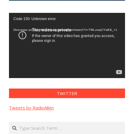
Reproductor
Code 150: Unknown error.
de
vídeo
Descargar archivo: https://www.youtube.com/watch?v=7WLuvspCYwE&_=1
TWITTER
Tweets by RadioAllen
Search