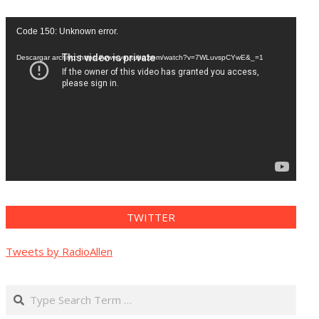
Reproductor
Code 150: Unknown error.
de
vídeo
Descargar archivo: https://www.youtube.com/watch?v=7WLuvspCYwE&_=1
TWITTER
Tweets by RadioAllen
Search