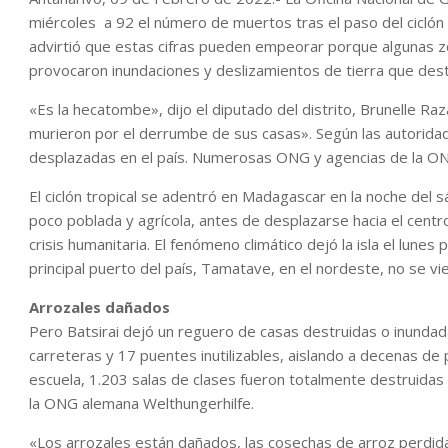
miércoles a 92 el número de muertos tras el paso del ciclón B
advirtió que estas cifras pueden empeorar porque algunas zo
provocaron inundaciones y deslizamientos de tierra que dest
«Es la hecatombe», dijo el diputado del distrito, Brunelle Ra
murieron por el derrumbe de sus casas». Según las autorid
desplazadas en el país. Numerosas ONG y agencias de la O
El ciclón tropical se adentró en Madagascar en la noche del 
poco poblada y agrícola, antes de desplazarse hacia el centr
crisis humanitaria. El fenómeno climático dejó la isla el lunes
principal puerto del país, Tamatave, en el nordeste, no se 
Arrozales dañados
Pero Batsirai dejó un reguero de casas destruidas o inunda
carreteras y 17 puentes inutilizables, aislando a decenas de
escuela, 1.203 salas de clases fueron totalmente destruidas
la ONG alemana Welthungerhilfe.
«Los arrozales están dañados, las cosechas de arroz perdidas