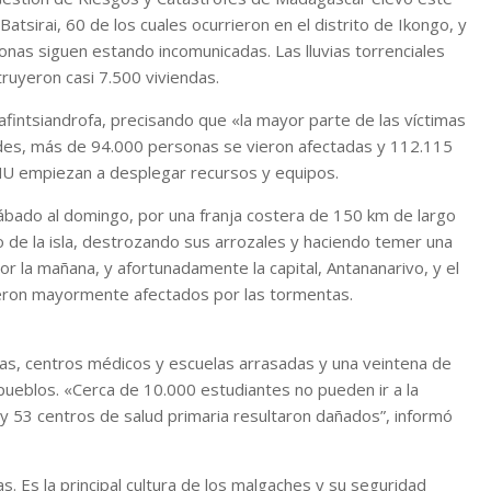
atsirai, 60 de los cuales ocurrieron en el distrito de Ikongo, y
nas siguen estando incomunicadas. Las lluvias torrenciales
ruyeron casi 7.500 viviendas.
zafintsiandrofa, precisando que «la mayor parte de las víctimas
ades, más de 94.000 personas se vieron afectadas y 112.115
NU empiezan a desplegar recursos y equipos.
sábado al domingo, por una franja costera de 150 km de largo
o de la isla, destrozando sus arrozales y haciendo temer una
 por la mañana, y afortunadamente la capital, Antananarivo, y el
vieron mayormente afectados por las tormentas.
das, centros médicos y escuelas arrasadas y una veintena de
 pueblos. «Cerca de 10.000 estudiantes no pueden ir a la
 y 53 centros de salud primaria resultaron dañados”, informó
. Es la principal cultura de los malgaches y su seguridad