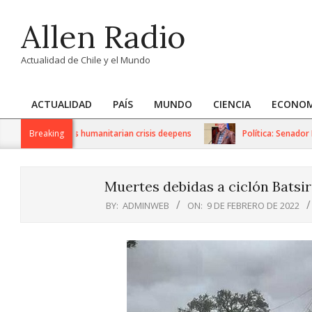
Skip
Allen Radio
to
content
Actualidad de Chile y el Mundo
ACTUALIDAD
PAÍS
MUNDO
CIENCIA
ECONOM
Primary
Navigation
S sanctions as humanitarian crisis deepens
Breaking
Política: Senador Iván
Menu
Muertes debidas a ciclón Batsi
BY:
ADMINWEB
ON:
9 DE FEBRERO DE 2022