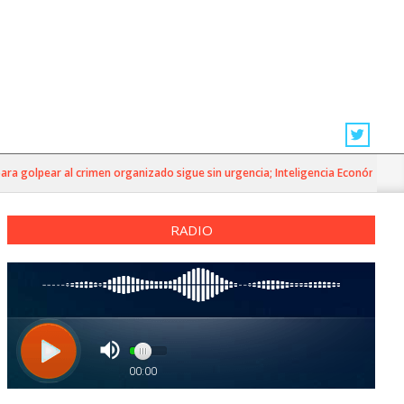
 golpear al crimen organizado sigue sin urgencia; Inteligencia Económica»
RADIO