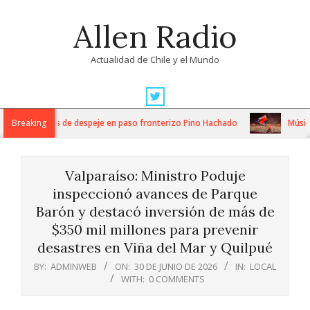
Skip
Allen Radio
to
content
Actualidad de Chile y el Mundo
Primary
Navigation
sos trabajos de despeje en paso fronterizo Pino Hachado
Breaking
Música: Cr
Menu
Valparaíso: Ministro Poduje
inspeccionó avances de Parque
Barón y destacó inversión de más de
$350 mil millones para prevenir
desastres en Viña del Mar y Quilpué
BY:
ADMINWEB
ON:
30 DE JUNIO DE 2026
IN:
LOCAL
WITH:
0 COMMENTS