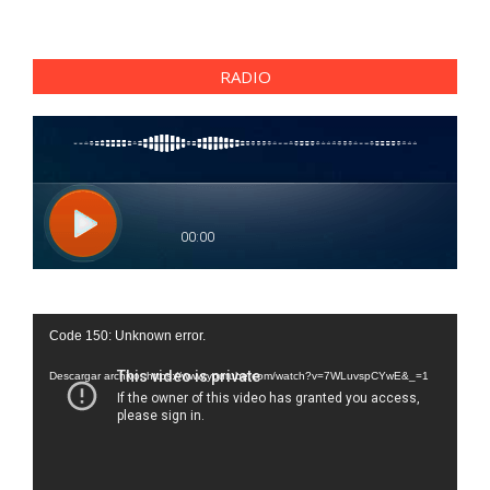
RADIO
Reproductor
Code 150: Unknown error.
de
vídeo
Descargar archivo: https://www.youtube.com/watch?v=7WLuvspCYwE&_=1