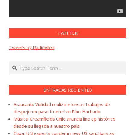
TWITTER
Tweets by RadioAllen
Search
ENTRADAS RECIENTES
Araucanía: Vialidad realiza intensos trabajos de
despeje en paso fronterizo Pino Hachado
Música: Creamfields Chile anuncia line up histórico
desde su llegada a nuestro país
Cuba: UN experts condemn new US sanctions as