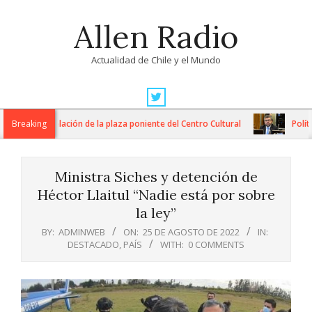
Skip
Allen Radio
to
content
Actualidad de Chile y el Mundo
Primary
Navigation
n de remodelación de la plaza poniente del Centro Cultural
Breaking
Política
Menu
Ministra Siches y detención de
Héctor Llaitul “Nadie está por sobre
la ley”
BY:
ADMINWEB
ON:
25 DE AGOSTO DE 2022
IN:
DESTACADO
,
PAÍS
WITH:
0 COMMENTS