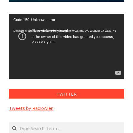
Reproductor
Code 150: Unknown error.
de
vídeo
Descargar archivo: https://www.youtube.com/watch?v=7WLuvspCYwE&_=1
TWITTER
Tweets by RadioAllen
Search