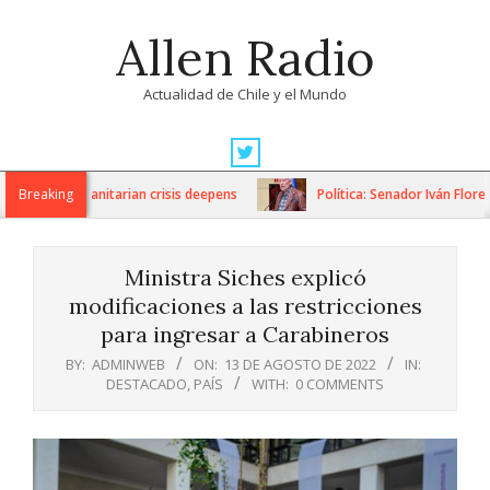
Skip
Allen Radio
to
content
Actualidad de Chile y el Mundo
Primary
Navigation
ons as humanitarian crisis deepens
Breaking
Política: Senador Iván Flores 
Menu
Ministra Siches explicó
modificaciones a las restricciones
para ingresar a Carabineros
BY:
ADMINWEB
ON:
13 DE AGOSTO DE 2022
IN:
DESTACADO
,
PAÍS
WITH:
0 COMMENTS