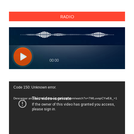
RADIO
Reproductor
Code 150: Unknown error.
de
vídeo
Descargar archivo: https://www.youtube.com/watch?v=7WLuvspCYwE&_=1