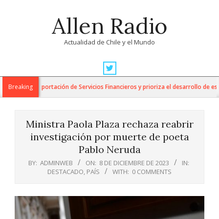
Skip
Allen Radio
to
content
Actualidad de Chile y el Mundo
Primary
Navigation
 para la Exportación de Servicios Financieros y prioriza el desarrollo de esta i
Breaking
Menu
Ministra Paola Plaza rechaza reabrir
investigación por muerte de poeta
Pablo Neruda
BY:
ADMINWEB
ON:
8 DE DICIEMBRE DE 2023
IN:
DESTACADO
,
PAÍS
WITH:
0 COMMENTS