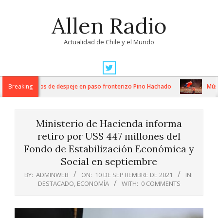
Skip
Allen Radio
to
content
Actualidad de Chile y el Mundo
Primary
Navigation
tensos trabajos de despeje en paso fronterizo Pino Hachado
Breaking
Música:
Menu
Ministerio de Hacienda informa
retiro por US$ 447 millones del
Fondo de Estabilización Económica y
Social en septiembre
BY:
ADMINWEB
ON:
10 DE SEPTIEMBRE DE 2021
IN:
DESTACADO
,
ECONOMÍA
WITH:
0 COMMENTS