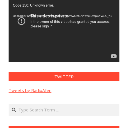
Reproductor
Code 150: Unknown error.
de
vídeo
Descargar archivo: https://www.youtube.com/watch?v=7WLuvspCYwE&_=1
TWITTER
Tweets by RadioAllen
Search