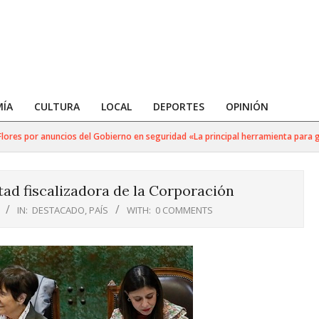
ÍA
CULTURA
LOCAL
DEPORTES
OPINIÓN
es por anuncios del Gobierno en seguridad «La principal herramienta para golp
ad fiscalizadora de la Corporación
IN:
DESTACADO
,
PAÍS
WITH:
0 COMMENTS