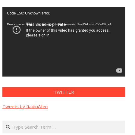
Reproductor
Code 150: Unknown error.
de
vídeo
Descargar archivo: https://www.youtube.com/watch?v=7WLuvspCYwE&_=1
TWITTER
Tweets by RadioAllen
Search