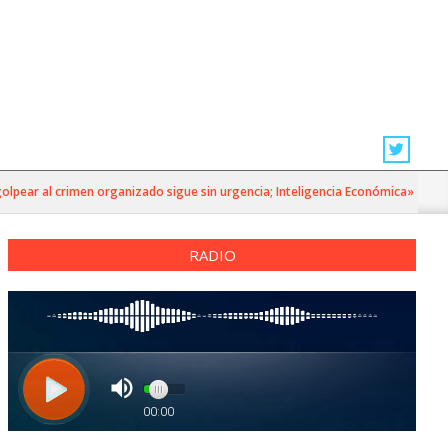
ear al crimen organizado sigue sin urgencia; Inteligencia Económica»
RADIO