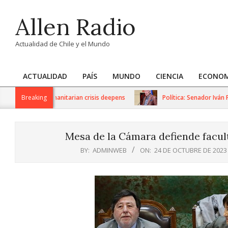
Skip
Allen Radio
to
content
Actualidad de Chile y el Mundo
ACTUALIDAD
PAÍS
MUNDO
CIENCIA
ECONOM
Primary
Navigation
ctions as humanitarian crisis deepens
Breaking
Política: Senador Iván Flor
Menu
Mesa de la Cámara defiende facult
BY:
ADMINWEB
ON:
24 DE OCTUBRE DE 2023