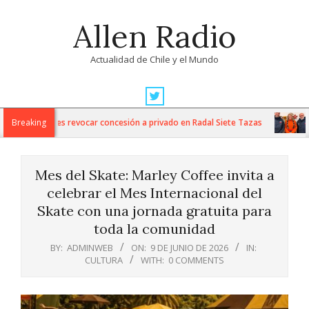
Skip
Allen Radio
to
content
Actualidad de Chile y el Mundo
Primary
Navigation
nes Nacionales revocar concesión a privado en Radal Siete Tazas
Breaking
Ar
Menu
Mes del Skate: Marley Coffee invita a
celebrar el Mes Internacional del
Skate con una jornada gratuita para
toda la comunidad
BY:
ADMINWEB
ON:
9 DE JUNIO DE 2026
IN:
CULTURA
WITH:
0 COMMENTS