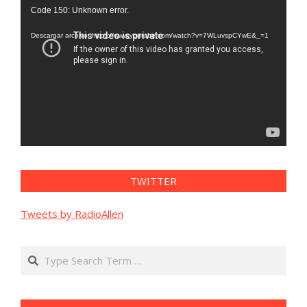
Reproductor
Code 150: Unknown error.
de
vídeo
Descargar archivo: https://www.youtube.com/watch?v=7WLuvspCYwE&_=1
TWITTER
Tweets by RadioAllen
Search