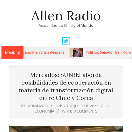
Skip
Allen Radio
to
content
Actualidad de Chile y el Mundo
Primary
Navigation
ns as humanitarian crisis deepens
Breaking
Política: Senador Iván Flores 
Menu
Mercados: SUBREI aborda
posibilidades de cooperación en
materia de transformación digital
entre Chile y Corea
BY:
ADMINWEB
ON:
29 DE JULIO DE 2022
IN:
ECONOMÍA
WITH:
0 COMMENTS