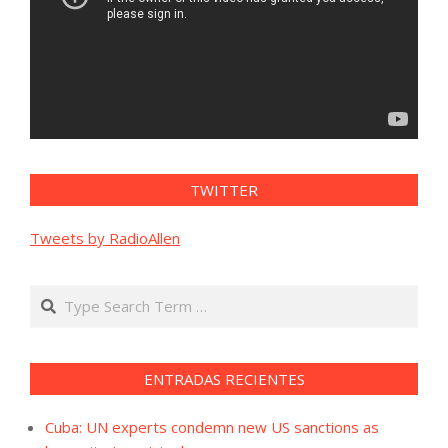
TWITTER
Tweets by RadioAllen
Search
ENTRADAS RECIENTES
Cuba: UN experts condemn new US sanctions as