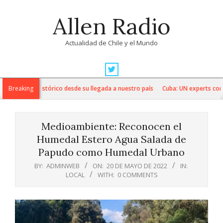
Skip
Allen Radio
to
content
Actualidad de Chile y el Mundo
Primary
Navigation
ia line up histórico desde su llegada a nuestro país
Breaking
Cuba: UN experts conde
Menu
Medioambiente: Reconocen el
Humedal Estero Agua Salada de
Papudo como Humedal Urbano
BY:
ADMINWEB
ON:
20 DE MAYO DE 2022
IN:
LOCAL
WITH:
0 COMMENTS