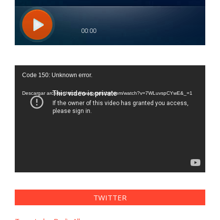
Reproductor
Code 150: Unknown error.
de
vídeo
Descargar archivo: https://www.youtube.com/watch?v=7WLuvspCYwE&_=1
TWITTER