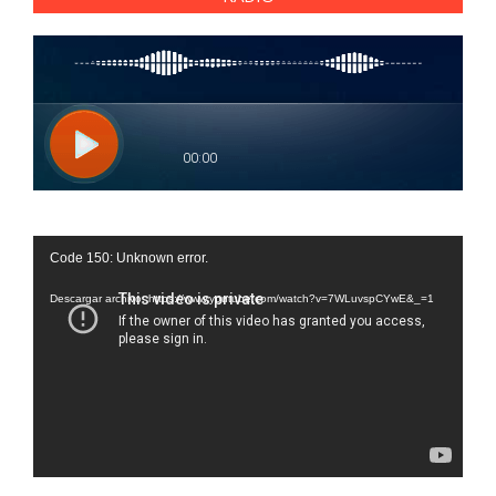
Reproductor
Code 150: Unknown error.
de
vídeo
Descargar archivo: https://www.youtube.com/watch?v=7WLuvspCYwE&_=1