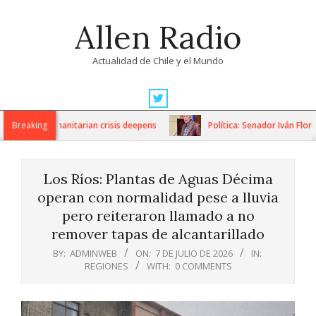
Skip
Allen Radio
to
content
Actualidad de Chile y el Mundo
Primary
Navigation
ions as humanitarian crisis deepens
Breaking
Política: Senador Iván Flores
Menu
Los Ríos: Plantas de Aguas Décima
operan con normalidad pese a lluvia
pero reiteraron llamado a no
remover tapas de alcantarillado
BY:
ADMINWEB
ON:
7 DE JULIO DE 2026
IN:
REGIONES
WITH:
0 COMMENTS