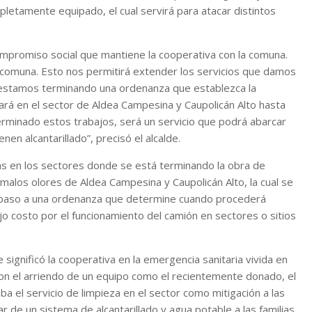
letamente equipado, el cual servirá para atacar distintos
ompromiso social que mantiene la cooperativa con la comuna.
a comuna. Esto nos permitirá extender los servicios que damos
o estamos terminando una ordenanza que establezca la
ará en el sector de Aldea Campesina y Caupolicán Alto hasta
erminado estos trabajos, será un servicio que podrá abarcar
nen alcantarillado”, precisó el alcalde.
sas en los sectores donde se está terminando la obra de
malos olores de Aldea Campesina y Caupolicán Alto, la cual se
 paso a una ordenanza que determine cuando procederá
ajo costo por el funcionamiento del camión en sectores o sitios
ignificó la cooperativa en la emergencia sanitaria vivida en
n el arriendo de un equipo como el recientemente donado, el
ba el servicio de limpieza en el sector como mitigación a las
 de un sistema de alcantarillado y agua potable a las familias