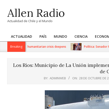
Skip
Allen Radio
to
content
Actualidad de Chile y el Mundo
ACTUALIDAD
PAÍS
MUNDO
CIENCIA
ECONOM
Primary
Navigation
 sanctions as humanitarian crisis deepens
Breaking
Política: Senador Iván
Menu
Los Ríos: Municipio de La Unión implemen
de 
BY:
ADMINWEB
ON:
28 DE OCTUBRE DE 2