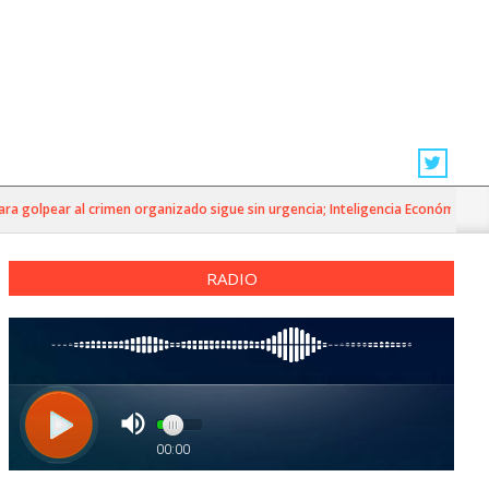
golpear al crimen organizado sigue sin urgencia; Inteligencia Económica»
RADIO