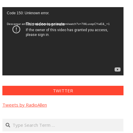
Reproductor
Code 150: Unknown error.
de
vídeo
Descargar archivo: https://www.youtube.com/watch?v=7WLuvspCYwE&_=1
TWITTER
Tweets by RadioAllen
Search