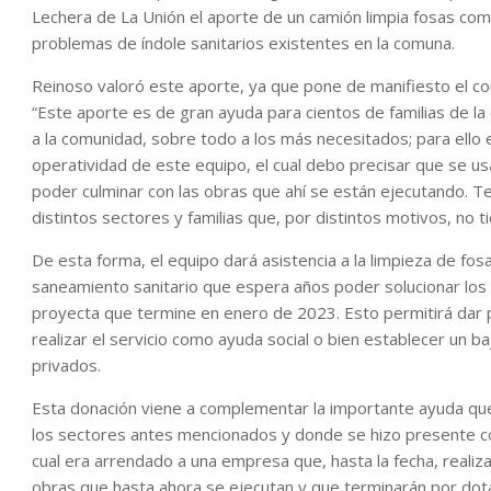
Lechera de La Unión el aporte de un camión limpia fosas comp
problemas de índole sanitarios existentes en la comuna.
Reinoso valoró este aporte, ya que pone de manifiesto el c
“Este aporte es de gran ayuda para cientos de familias de l
a la comunidad, sobre todo a los más necesitados; para ell
operatividad de este equipo, el cual debo precisar que se us
poder culminar con las obras que ahí se están ejecutando. T
distintos sectores y familias que, por distintos motivos, no tie
De esta forma, el equipo dará asistencia a la limpieza de fo
saneamiento sanitario que espera años poder solucionar los 
proyecta que termine en enero de 2023. Esto permitirá dar
realizar el servicio como ayuda social o bien establecer un b
privados.
Esta donación viene a complementar la importante ayuda que s
los sectores antes mencionados y donde se hizo presente co
cual era arrendado a una empresa que, hasta la fecha, realiza
obras que hasta ahora se ejecutan y que terminarán por dotar