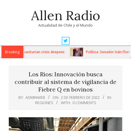
Skip
Allen Radio
to
content
Actualidad de Chile y el Mundo
Primary
Navigation
ns as humanitarian crisis deepens
Breaking
Política: Senador Iván Flores 
Menu
Los Ríos: Innovación busca
contribuir al sistema de vigilancia de
Fiebre Q en bovinos
BY:
ADMINWEB
ON:
2 DE FEBRERO DE 2022
IN:
REGIONES
WITH:
0 COMMENTS