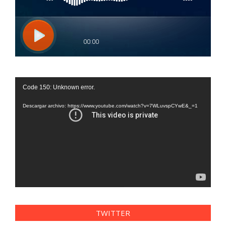
Reproductor
Code 150: Unknown error.
de
vídeo
Descargar archivo: https://www.youtube.com/watch?v=7WLuvspCYwE&_=1
TWITTER