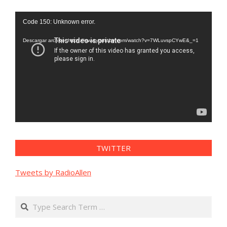
Reproductor
Code 150: Unknown error.
de
vídeo
Descargar archivo: https://www.youtube.com/watch?v=7WLuvspCYwE&_=1
TWITTER
Tweets by RadioAllen
Search