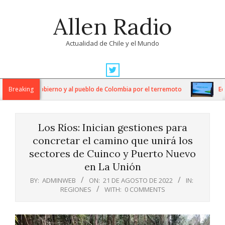
Skip
Allen Radio
to
content
Actualidad de Chile y el Mundo
Primary
Navigation
daridad al Gobierno y al pueblo de Colombia por el terremoto
Breaking
Econo
Menu
Los Ríos: Inician gestiones para
concretar el camino que unirá los
sectores de Cuinco y Puerto Nuevo
en La Unión
BY:
ADMINWEB
ON:
21 DE AGOSTO DE 2022
IN:
REGIONES
WITH:
0 COMMENTS