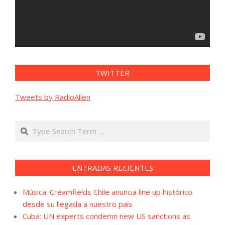
TWITTER
Tweets by RadioAllen
Search
ENTRADAS RECIENTES
Música: Creamfields Chile anuncia line up histórico
desde su llegada a nuestro país
Cuba: UN experts condemn new US sanctions as