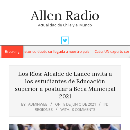
Skip
Allen Radio
to
content
Actualidad de Chile y el Mundo
Primary
Navigation
cia line up histórico desde su llegada a nuestro país
Breaking
Cuba: UN experts conde
Menu
Los Ríos: Alcalde de Lanco invita a
los estudiantes de Educación
superior a postular a Beca Municipal
2021
BY:
ADMINWEB
ON:
9 DE JUNIO DE 2021
IN:
REGIONES
WITH:
0 COMMENTS