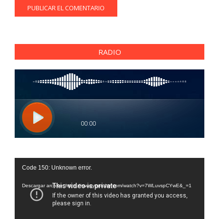
RADIO
Reproductor
Code 150: Unknown error.
de
vídeo
Descargar archivo: https://www.youtube.com/watch?v=7WLuvspCYwE&_=1