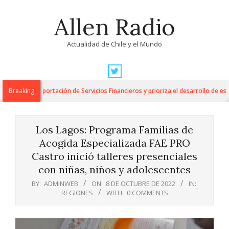
Skip
Allen Radio
to
content
Actualidad de Chile y el Mundo
Primary
Navigation
para la Exportación de Servicios Financieros y prioriza el desarrollo de esta i
Breaking
Menu
Los Lagos: Programa Familias de
Acogida Especializada FAE PRO
Castro inició talleres presenciales
con niñas, niños y adolescentes
BY:
ADMINWEB
ON:
8 DE OCTUBRE DE 2022
IN:
REGIONES
WITH:
0 COMMENTS