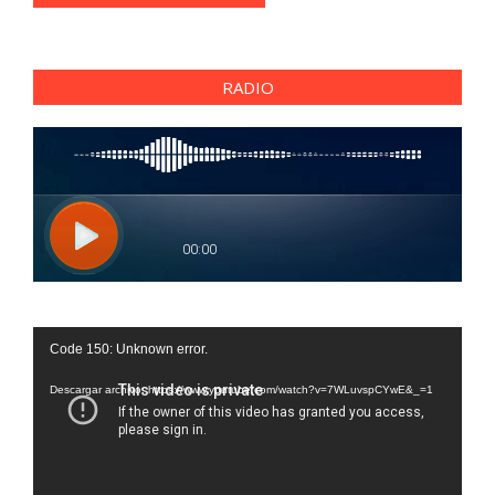
RADIO
Reproductor
Code 150: Unknown error.
de
vídeo
Descargar archivo: https://www.youtube.com/watch?v=7WLuvspCYwE&_=1