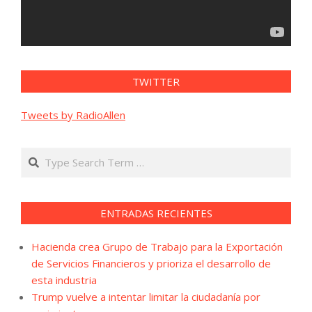
TWITTER
Tweets by RadioAllen
Search
ENTRADAS RECIENTES
Hacienda crea Grupo de Trabajo para la Exportación
de Servicios Financieros y prioriza el desarrollo de
esta industria
Trump vuelve a intentar limitar la ciudadanía por