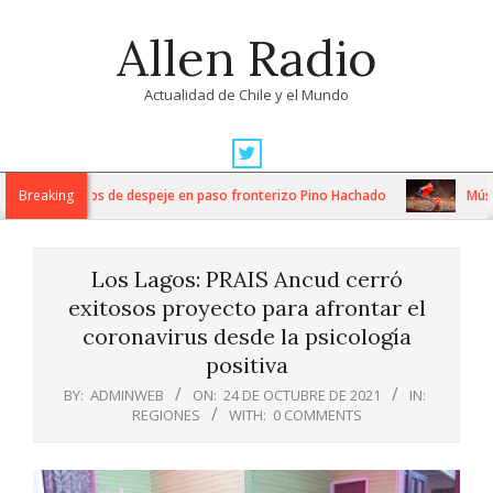
Skip
Allen Radio
to
content
Actualidad de Chile y el Mundo
Primary
Navigation
tensos trabajos de despeje en paso fronterizo Pino Hachado
Breaking
Música:
Menu
Los Lagos: PRAIS Ancud cerró
exitosos proyecto para afrontar el
coronavirus desde la psicología
positiva
BY:
ADMINWEB
ON:
24 DE OCTUBRE DE 2021
IN:
REGIONES
WITH:
0 COMMENTS