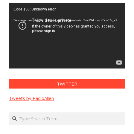
Reproductor
Code 150: Unknown error.
de
vídeo
Descargar archivo: https://www.youtube.com/watch?v=7WLuvspCYwE&_=1
TWITTER
Tweets by RadioAllen
Search