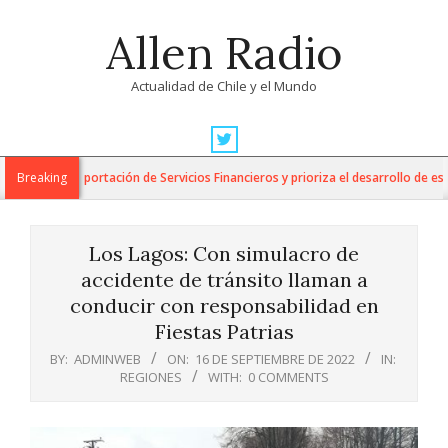
Skip
Allen Radio
to
content
Actualidad de Chile y el Mundo
Primary
Navigation
 para la Exportación de Servicios Financieros y prioriza el desarrollo de esta 
Breaking
Menu
Los Lagos: Con simulacro de
accidente de tránsito llaman a
conducir con responsabilidad en
Fiestas Patrias
BY:
ADMINWEB
ON:
16 DE SEPTIEMBRE DE 2022
IN:
REGIONES
WITH:
0 COMMENTS