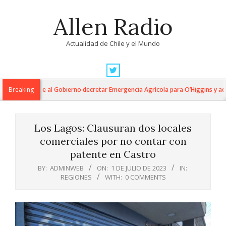
Skip
Allen Radio
to
content
Actualidad de Chile y el Mundo
Primary
Navigation
ucumides exige al Gobierno decretar Emergencia Agrícola para O’Higgins y advi
Breaking
Menu
Los Lagos: Clausuran dos locales
comerciales por no contar con
patente en Castro
BY:
ADMINWEB
ON:
1 DE JULIO DE 2023
IN:
REGIONES
WITH:
0 COMMENTS