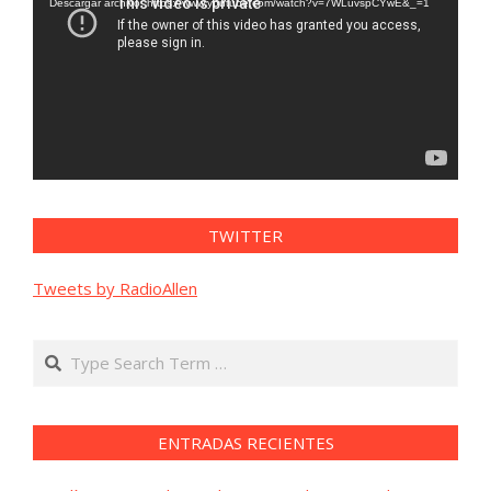
vídeo
Descargar archivo: https://www.youtube.com/watch?v=7WLuvspCYwE&_=1
TWITTER
Tweets by RadioAllen
Search
ENTRADAS RECIENTES