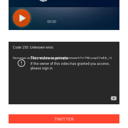
Reproductor
Code 150: Unknown error.
de
vídeo
Descargar archivo: https://www.youtube.com/watch?v=7WLuvspCYwE&_=1
TWITTER