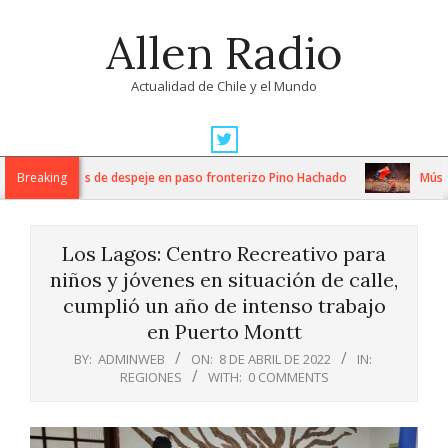
Skip
Allen Radio
to
content
Actualidad de Chile y el Mundo
Primary
Navigation
ensos trabajos de despeje en paso fronterizo Pino Hachado
Breaking
Música: 
Menu
Los Lagos: Centro Recreativo para
niños y jóvenes en situación de calle,
cumplió un año de intenso trabajo
en Puerto Montt
BY:
ADMINWEB
ON:
8 DE ABRIL DE 2022
IN:
REGIONES
WITH:
0 COMMENTS