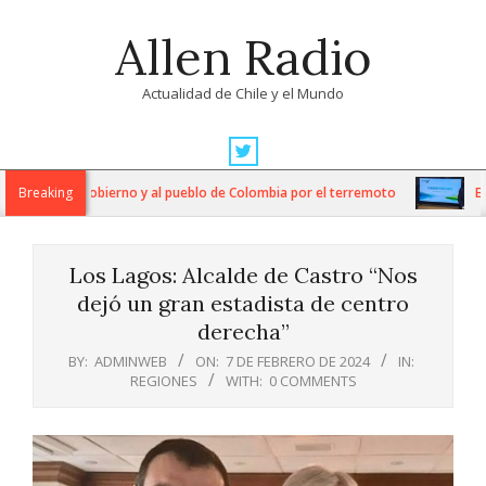
Skip
Allen Radio
to
content
Actualidad de Chile y el Mundo
Primary
Navigation
daridad al Gobierno y al pueblo de Colombia por el terremoto
Breaking
Econ
Menu
Los Lagos: Alcalde de Castro “Nos
dejó un gran estadista de centro
derecha”
BY:
ADMINWEB
ON:
7 DE FEBRERO DE 2024
IN:
REGIONES
WITH:
0 COMMENTS