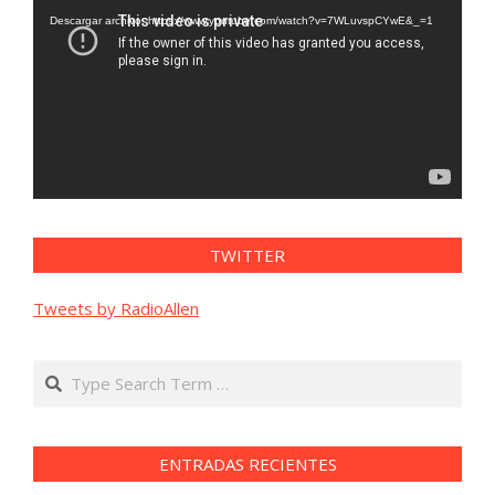
vídeo
Descargar archivo: https://www.youtube.com/watch?v=7WLuvspCYwE&_=1
TWITTER
Tweets by RadioAllen
Search
ENTRADAS RECIENTES