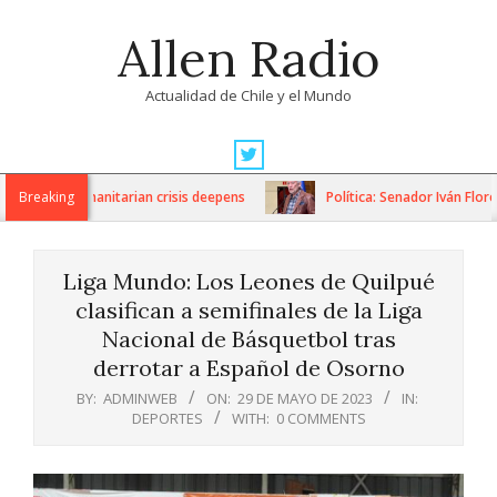
Skip
Allen Radio
to
content
Actualidad de Chile y el Mundo
Primary
Navigation
ons as humanitarian crisis deepens
Breaking
Política: Senador Iván Flores 
Menu
Liga Mundo: Los Leones de Quilpué
clasifican a semifinales de la Liga
Nacional de Básquetbol tras
derrotar a Español de Osorno
BY:
ADMINWEB
ON:
29 DE MAYO DE 2023
IN:
DEPORTES
WITH:
0 COMMENTS