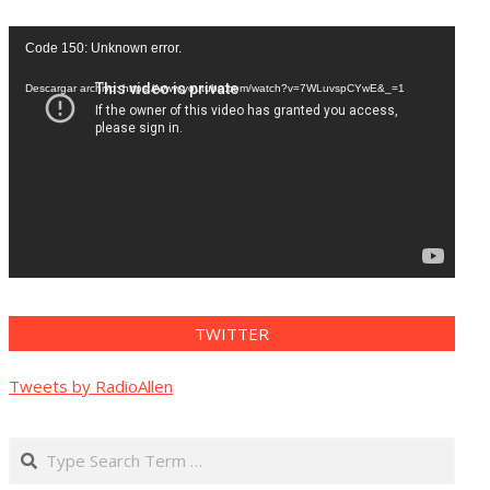
Reproductor
Code 150: Unknown error.
de
vídeo
Descargar archivo: https://www.youtube.com/watch?v=7WLuvspCYwE&_=1
TWITTER
Tweets by RadioAllen
Search