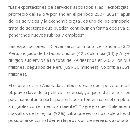
“Las exportaciones de servicios asociados a las Tecnologías
promedio del 19,5% por año en el período 2007-2021”, apuntó
de los servicios y la economía digital, es uno de los princi
trata de sectores que pueden contribuir en forma decisiva en
generando nuevos rubros y empleos”.
Las exportaciones TIC alcanzaron un monto cercano a US$222
Perú, seguido de Estados Unidos (42), Colombia (33) y Argent
dirigido sus envíos a un total de 79 destinos en 2022, los 
millones, seguidos de Perú (US$ 30 millones), Colombia (US$ 
millones).
El subsecretario Ahumada también señaló que “posicionar a C
objetivo clave de la política comercial, ya que este sector r
para aumentar la participación laboral femenina en el emple
amigables con el medio ambiente”. Y agregó que “Chile adem
más altos de la región (92%), cifra que es comparable a los 
posicionarse como líder en la provisión de servicios asociados