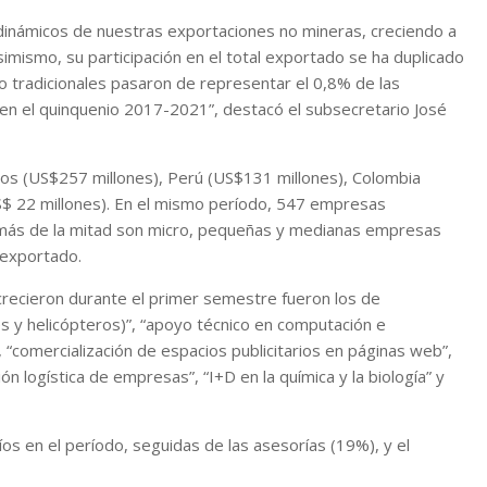
 dinámicos de nuestras exportaciones no mineras, creciendo a
imismo, su participación en el total exportado se ha duplicado
no tradicionales pasaron de representar el 0,8% de las
en el quinquenio 2017-2021”, destacó el subsecretario José
dos (US$257 millones), Perú (US$131 millones), Colombia
S$ 22 millones). En el mismo período, 547 empresas
s, más de la mitad son micro, pequeñas y medianas empresas
 exportado.
 crecieron durante el primer semestre fueron los de
s y helicópteros)”, “apoyo técnico en computación e
, “comercialización de espacios publicitarios en páginas web”,
ión logística de empresas”, “I+D en la química y la biología” y
os en el período, seguidas de las asesorías (19%), y el