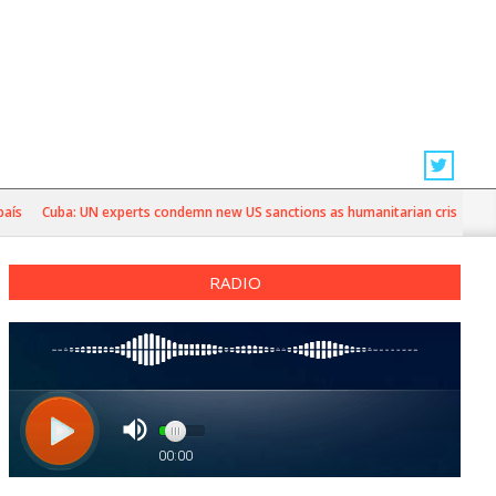
Cuba: UN experts condemn new US sanctions as humanitarian crisis deepens
RADIO