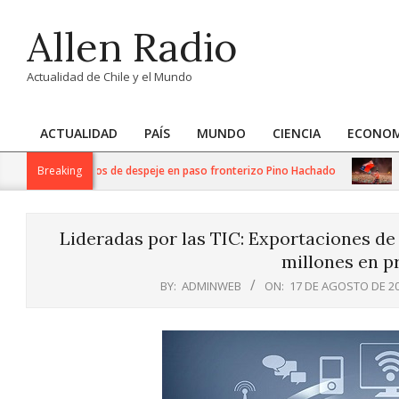
Skip
Allen Radio
to
content
Actualidad de Chile y el Mundo
ACTUALIDAD
PAÍS
MUNDO
CIENCIA
ECONOM
Primary
Navigation
intensos trabajos de despeje en paso fronterizo Pino Hachado
Breaking
Músic
Menu
Lideradas por las TIC: Exportaciones de
millones en p
BY:
ADMINWEB
ON:
17 DE AGOSTO DE 2