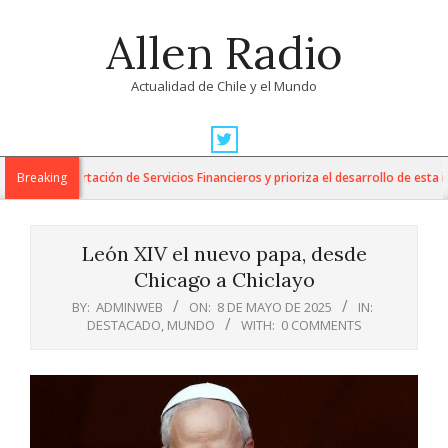
Skip
Allen Radio
to
content
Actualidad de Chile y el Mundo
Primary
Navigation
a la Exportación de Servicios Financieros y prioriza el desarrollo de esta indu
Breaking
Menu
León XIV el nuevo papa, desde
Chicago a Chiclayo
BY:
ADMINWEB
ON:
8 DE MAYO DE 2025
IN:
DESTACADO
,
MUNDO
WITH:
0 COMMENTS