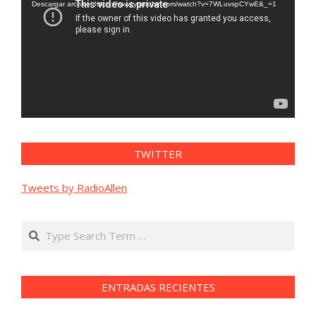
vídeo
Descargar archivo: https://www.youtube.com/watch?v=7WLuvspCYwE&_=1
TWITTER
Tweets by RadioAllen
Search
ENTRADAS RECIENTES