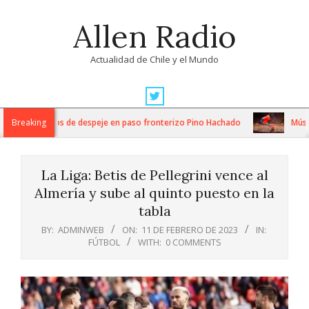
Skip
Allen Radio
to
content
Actualidad de Chile y el Mundo
Primary
Navigation
tensos trabajos de despeje en paso fronterizo Pino Hachado
Breaking
Música:
Menu
La Liga: Betis de Pellegrini vence al
Almería y sube al quinto puesto en la
tabla
BY:
ADMINWEB
ON:
11 DE FEBRERO DE 2023
IN:
FÚTBOL
WITH:
0 COMMENTS