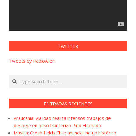
TWITTER
Tweets by RadioAllen
Search
ENTRADAS RECIENTES
Araucanía: Vialidad realiza intensos trabajos de
despeje en paso fronterizo Pino Hachado
Música: Creamfields Chile anuncia line up histórico