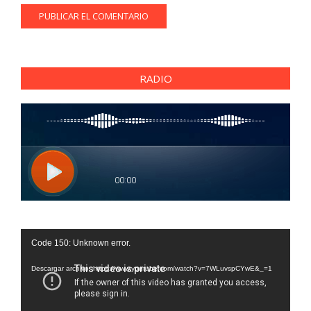
RADIO
Reproductor
Code 150: Unknown error.
de
vídeo
Descargar archivo: https://www.youtube.com/watch?v=7WLuvspCYwE&_=1