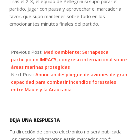
Tras el 2-3, el equipo de Pellegrini sí supo parar el
partido, jugar con pausa y aprovechar el marcador a
favor, que supo mantener sobre todo en los
emocionantes minutos finales del partido.
2023-
02-
Previous Post:
Medioambiente: Sernapesca
11
participó en IMPAC5, congreso internacional sobre
áreas marinas protegidas
Next Post:
Anuncian despliegue de aviones de gran
capacidad para combatir incendios forestales
entre Maule y la Araucanía
DEJA UNA RESPUESTA
Tu dirección de correo electrónico no será publicada.
Los campos obligatorios están marcados con
*