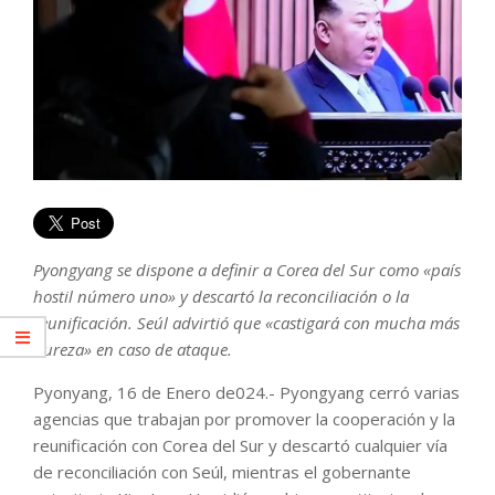
Pyongyang se dispone a definir a Corea del Sur como «país
hostil número uno» y descartó la reconciliación o la
reunificación. Seúl advirtió que «castigará con mucha más
dureza» en caso de ataque.
Pyonyang, 16 de Enero de024.- Pyongyang cerró varias
agencias que trabajan por promover la cooperación y la
reunificación con Corea del Sur y descartó cualquier vía
de reconciliación con Seúl, mientras el gobernante