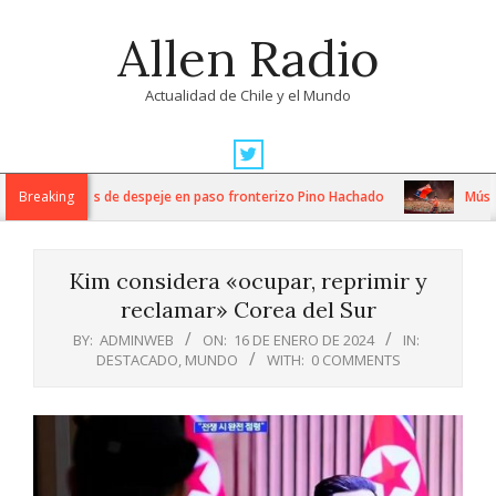
Skip
Allen Radio
to
content
Actualidad de Chile y el Mundo
Primary
Navigation
tensos trabajos de despeje en paso fronterizo Pino Hachado
Breaking
Música: 
Menu
Kim considera «ocupar, reprimir y
reclamar» Corea del Sur
BY:
ADMINWEB
ON:
16 DE ENERO DE 2024
IN:
DESTACADO
,
MUNDO
WITH:
0 COMMENTS