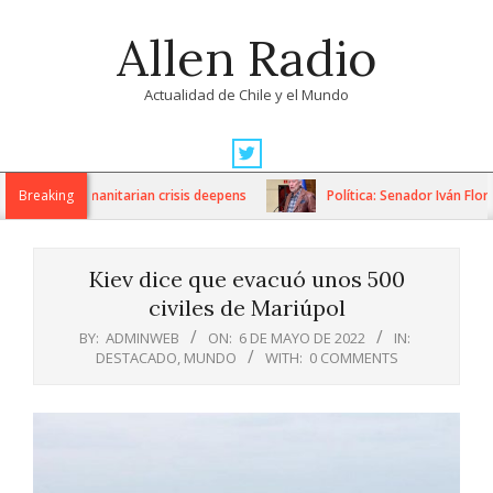
Skip
Allen Radio
to
content
Actualidad de Chile y el Mundo
Primary
Navigation
ions as humanitarian crisis deepens
Breaking
Política: Senador Iván Flores
Menu
Kiev dice que evacuó unos 500
civiles de Mariúpol
BY:
ADMINWEB
ON:
6 DE MAYO DE 2022
IN:
DESTACADO
,
MUNDO
WITH:
0 COMMENTS