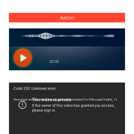
RADIO
Reproductor
Code 150: Unknown error.
de
vídeo
Descargar archivo: https://www.youtube.com/watch?v=7WLuvspCYwE&_=1