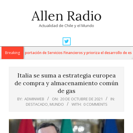
Skip
Allen Radio
to
content
Actualidad de Chile y el Mundo
Primary
Navigation
para la Exportación de Servicios Financieros y prioriza el desarrollo de esta i
Breaking
Menu
Italia se suma a estrategia europea
de compra y almacenamiento común
de gas
BY:
ADMINWEB
ON:
20 DE OCTUBRE DE 2021
IN:
DESTACADO
,
MUNDO
WITH:
0 COMMENTS