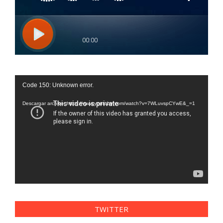
Reproductor
Code 150: Unknown error.
de
vídeo
Descargar archivo: https://www.youtube.com/watch?v=7WLuvspCYwE&_=1
TWITTER