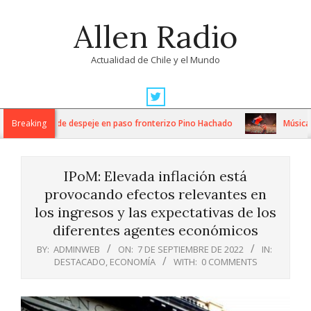
Skip
Allen Radio
to
content
Actualidad de Chile y el Mundo
Primary
Navigation
s trabajos de despeje en paso fronterizo Pino Hachado
Breaking
Música: Cream
Menu
IPoM: Elevada inflación está
provocando efectos relevantes en
los ingresos y las expectativas de los
diferentes agentes económicos
BY:
ADMINWEB
ON:
7 DE SEPTIEMBRE DE 2022
IN:
DESTACADO
,
ECONOMÍA
WITH:
0 COMMENTS