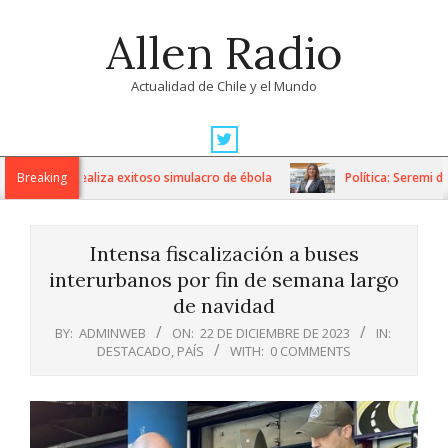
Skip
Allen Radio
to
content
Actualidad de Chile y el Mundo
Primary
Navigation
avo Fricke realiza exitoso simulacro de ébola
Breaking
Política: Seremi de G
Menu
Intensa fiscalización a buses
interurbanos por fin de semana largo
de navidad
BY:
ADMINWEB
ON:
22 DE DICIEMBRE DE 2023
IN:
DESTACADO
,
PAÍS
WITH:
0 COMMENTS