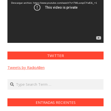
vídeo
Descargar archivo: https://www.youtube.com/watch?v=7WLuvspCYwE&_=1
TWITTER
Tweets by RadioAllen
Search
ENTRADAS RECIENTES