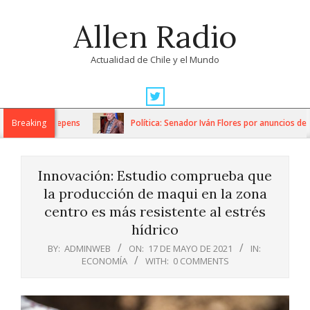
Skip
Allen Radio
to
content
Actualidad de Chile y el Mundo
Primary
Navigation
n crisis deepens
Breaking
Política: Senador Iván Flores por anuncios del G
Menu
Innovación: Estudio comprueba que
la producción de maqui en la zona
centro es más resistente al estrés
hídrico
BY:
ADMINWEB
ON:
17 DE MAYO DE 2021
IN:
ECONOMÍA
WITH:
0 COMMENTS