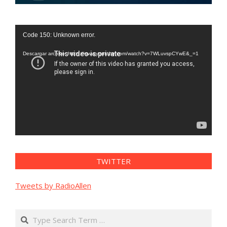
Reproductor
Code 150: Unknown error.
de
vídeo
Descargar archivo: https://www.youtube.com/watch?v=7WLuvspCYwE&_=1
TWITTER
Tweets by RadioAllen
Search