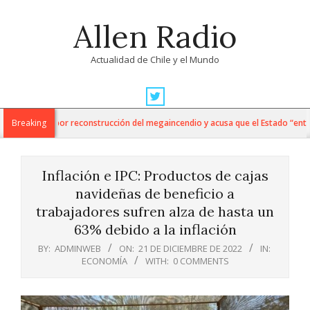
Skip
Allen Radio
to
content
Actualidad de Chile y el Mundo
Primary
Navigation
a informe por reconstrucción del megaincendio y acusa que el Estado “entregó
Breaking
Menu
Inflación e IPC: Productos de cajas
navideñas de beneficio a
trabajadores sufren alza de hasta un
63% debido a la inflación
BY:
ADMINWEB
ON:
21 DE DICIEMBRE DE 2022
IN:
ECONOMÍA
WITH:
0 COMMENTS