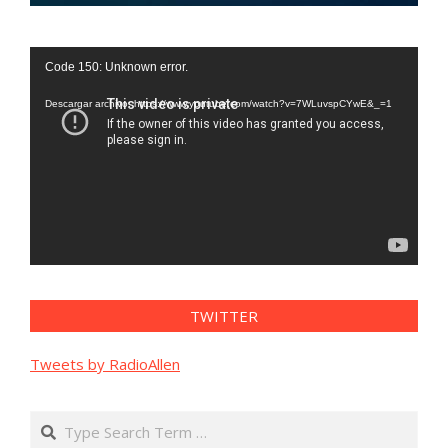
Reproductor
Code 150: Unknown error.
de
vídeo
Descargar archivo: https://www.youtube.com/watch?v=7WLuvspCYwE&_=1
TWITTER
Tweets by RadioAllen
Search