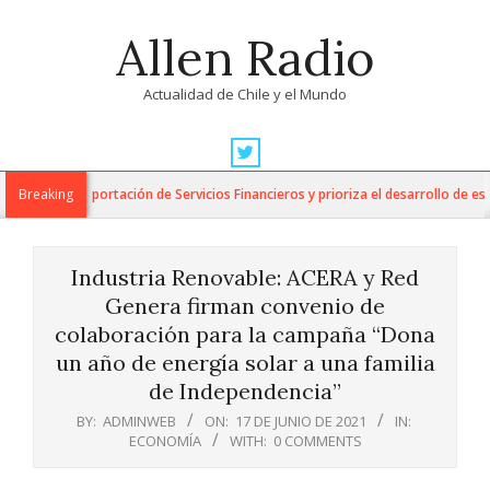
Skip
Allen Radio
to
content
Actualidad de Chile y el Mundo
Primary
Navigation
ara la Exportación de Servicios Financieros y prioriza el desarrollo de esta in
Breaking
Menu
Industria Renovable: ACERA y Red
Genera firman convenio de
colaboración para la campaña “Dona
un año de energía solar a una familia
de Independencia”
BY:
ADMINWEB
ON:
17 DE JUNIO DE 2021
IN:
ECONOMÍA
WITH:
0 COMMENTS