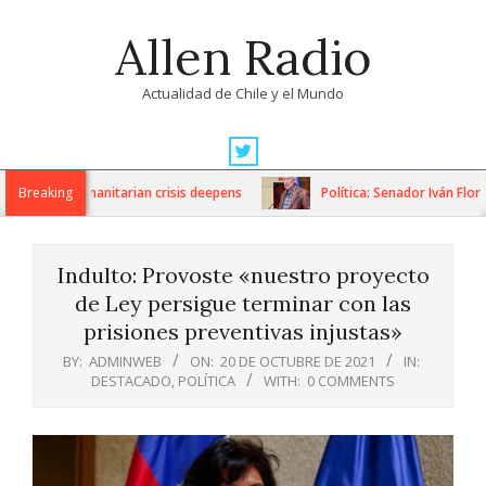
Skip
Allen Radio
to
content
Actualidad de Chile y el Mundo
Primary
Navigation
ons as humanitarian crisis deepens
Breaking
Política: Senador Iván Flores
Menu
Indulto: Provoste «nuestro proyecto
de Ley persigue terminar con las
prisiones preventivas injustas»
BY:
ADMINWEB
ON:
20 DE OCTUBRE DE 2021
IN:
DESTACADO
,
POLÍTICA
WITH:
0 COMMENTS