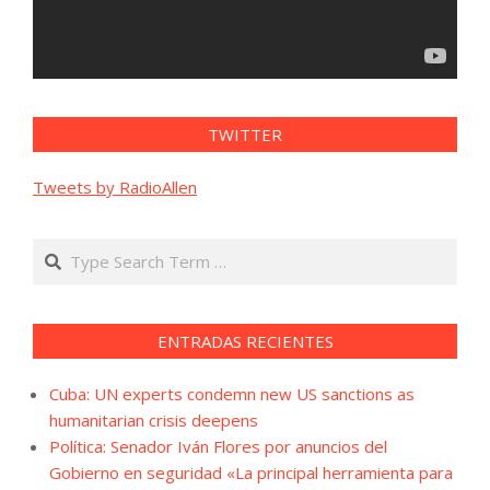
TWITTER
Tweets by RadioAllen
Search
ENTRADAS RECIENTES
Cuba: UN experts condemn new US sanctions as
humanitarian crisis deepens
Política: Senador Iván Flores por anuncios del
Gobierno en seguridad «La principal herramienta para