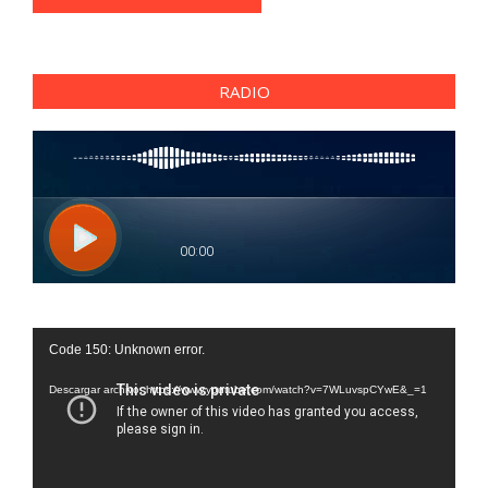
RADIO
Reproductor
Code 150: Unknown error.
de
vídeo
Descargar archivo: https://www.youtube.com/watch?v=7WLuvspCYwE&_=1