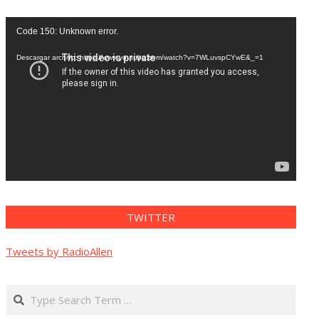
Reproductor
Code 150: Unknown error.
de
vídeo
Descargar archivo: https://www.youtube.com/watch?v=7WLuvspCYwE&_=1
TWITTER
Tweets by RadioAllen
Search