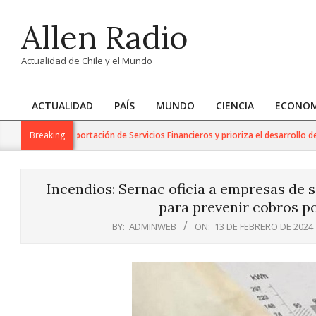
Skip
Allen Radio
to
content
Actualidad de Chile y el Mundo
ACTUALIDAD
PAÍS
MUNDO
CIENCIA
ECONOM
Primary
Navigation
 para la Exportación de Servicios Financieros y prioriza el desarrollo de esta 
Breaking
Menu
Incendios: Sernac oficia a empresas de 
para prevenir cobros po
BY:
ADMINWEB
ON:
13 DE FEBRERO DE 2024