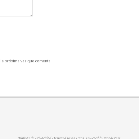
 la próxima vez que comente.
Politicas de Privacidad
Designed using
Unos
. Powered by
WordPress
.