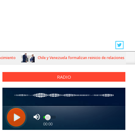
nto
Chile y Venezuela formalizan reinicio de relaciones consulares
RADIO