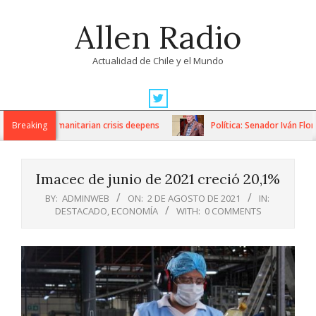
Skip
Allen Radio
to
content
Actualidad de Chile y el Mundo
Primary
Navigation
ions as humanitarian crisis deepens
Breaking
Política: Senador Iván Flores
Menu
Imacec de junio de 2021 creció 20,1%
BY:
ADMINWEB
ON:
2 DE AGOSTO DE 2021
IN:
DESTACADO
,
ECONOMÍA
WITH:
0 COMMENTS