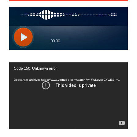
Reproductor
Code 150: Unknown error.
de
vídeo
Descargar archivo: https://www.youtube.com/watch?v=7WLuvspCYwE&_=1