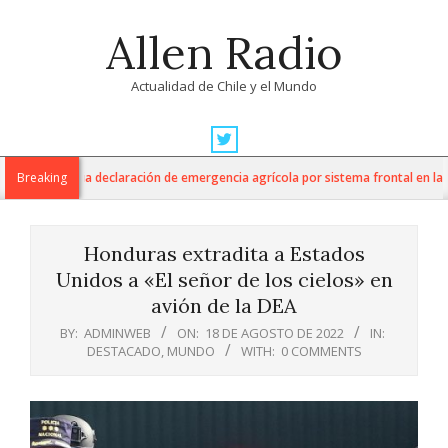
Skip
Allen Radio
to
content
Actualidad de Chile y el Mundo
Primary
Navigation
ltura anuncia declaración de emergencia agrícola por sistema frontal en la Re
Breaking
Menu
Honduras extradita a Estados
Unidos a «El señor de los cielos» en
avión de la DEA
BY:
ADMINWEB
ON:
18 DE AGOSTO DE 2022
IN:
DESTACADO
,
MUNDO
WITH:
0 COMMENTS