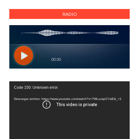
RADIO
Reproductor
Code 150: Unknown error.
de
vídeo
Descargar archivo: https://www.youtube.com/watch?v=7WLuvspCYwE&_=1