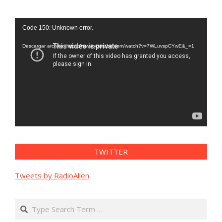
Reproductor
Code 150: Unknown error.
de
vídeo
Descargar archivo: https://www.youtube.com/watch?v=7WLuvspCYwE&_=1
TWITTER
Tweets by RadioAllen
Search