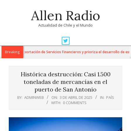
Skip
Allen Radio
to
content
Actualidad de Chile y el Mundo
Primary
Navigation
ara la Exportación de Servicios Financieros y prioriza el desarrollo de esta in
Breaking
Menu
Histórica destrucción: Casi 1.500
toneladas de mercancías en el
puerto de San Antonio
BY:
ADMINWEB
ON:
3 DE ABRIL DE 2025
IN:
PAÍS
WITH:
0 COMMENTS