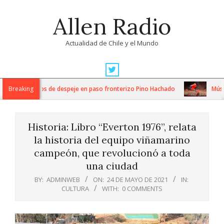
Skip
Allen Radio
to
content
Actualidad de Chile y el Mundo
Primary
Navigation
nsos trabajos de despeje en paso fronterizo Pino Hachado
Breaking
Música: C
Menu
Historia: Libro “Everton 1976”, relata
la historia del equipo viñamarino
campeón, que revolucionó a toda
una ciudad
BY:
ADMINWEB
ON:
24 DE MAYO DE 2021
IN:
CULTURA
WITH:
0 COMMENTS