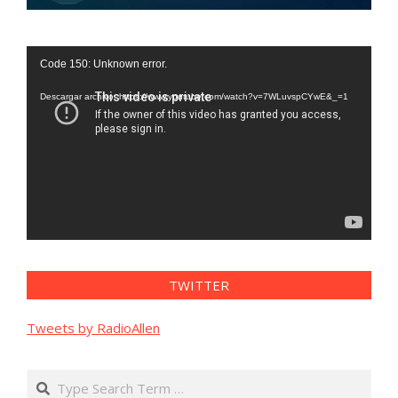
Reproductor
Code 150: Unknown error.
de
vídeo
Descargar archivo: https://www.youtube.com/watch?v=7WLuvspCYwE&_=1
TWITTER
Tweets by RadioAllen
Search