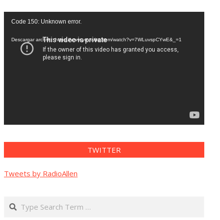
Reproductor
Code 150: Unknown error.
de
vídeo
Descargar archivo: https://www.youtube.com/watch?v=7WLuvspCYwE&_=1
TWITTER
Tweets by RadioAllen
Search