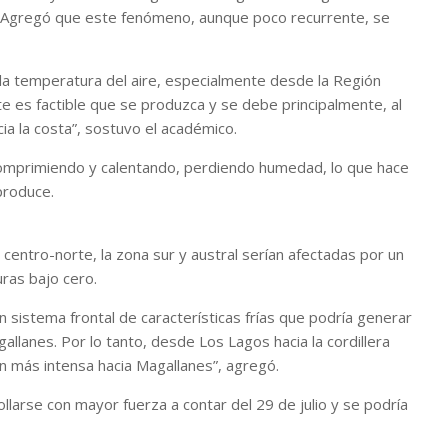
). Agregó que este fenómeno, aunque poco recurrente, se
la temperatura del aire, especialmente desde la Región
te es factible que se produzca y se debe principalmente, al
ia la costa”, sostuvo el académico.
omprimiendo y calentando, perdiendo humedad, lo que hace
produce.
entro-norte, la zona sur y austral serían afectadas por un
uras bajo cero.
 sistema frontal de características frías que podría generar
allanes. Por lo tanto, desde Los Lagos hacia la cordillera
n más intensa hacia Magallanes”, agregó.
ollarse con mayor fuerza a contar del 29 de julio y se podría