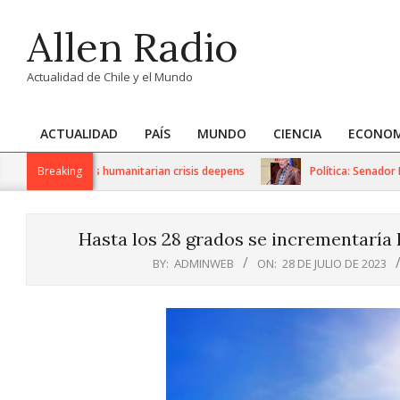
Skip
Allen Radio
to
content
Actualidad de Chile y el Mundo
ACTUALIDAD
PAÍS
MUNDO
CIENCIA
ECONOM
Primary
Navigation
 sanctions as humanitarian crisis deepens
Breaking
Política: Senador Iván
Menu
Hasta los 28 grados se incrementaría
BY:
ADMINWEB
ON:
28 DE JULIO DE 2023