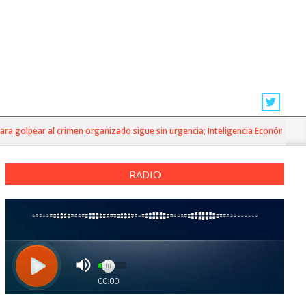
golpear al crimen organizado sigue sin urgencia; Inteligencia Económica»
RADIO