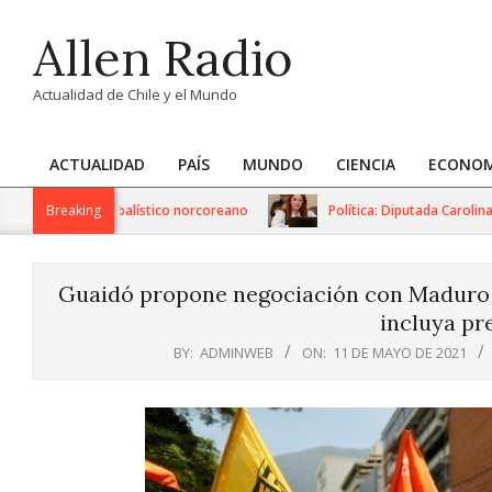
Skip
Allen Radio
to
content
Actualidad de Chile y el Mundo
ACTUALIDAD
PAÍS
MUNDO
CIENCIA
ECONOM
Primary
Navigation
rtan de misil balístico norcoreano
Breaking
Política: Diputada Carolina Cuc
Menu
Guaidó propone negociación con Maduro 
incluya pr
BY:
ADMINWEB
ON:
11 DE MAYO DE 2021