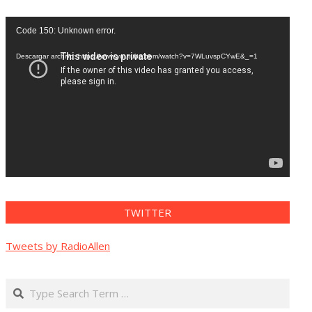
Reproductor
Code 150: Unknown error.
de
vídeo
Descargar archivo: https://www.youtube.com/watch?v=7WLuvspCYwE&_=1
TWITTER
Tweets by RadioAllen
Search