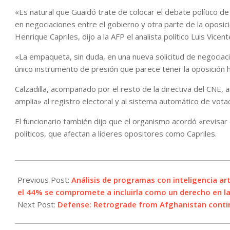
«Es natural que Guaidó trate de colocar el debate político d
en negociaciones entre el gobierno y otra parte de la oposic
Henrique Capriles, dijo a la AFP el analista político Luis Vicen
«La empaqueta, sin duda, en una nueva solicitud de negociació
único instrumento de presión que parece tener la oposición h
Calzadilla, acompañado por el resto de la directiva del CNE, 
amplia» al registro electoral y al sistema automático de vota
El funcionario también dijo que el organismo acordó «revisar 
políticos, que afectan a líderes opositores como Capriles.
2021-
05-
Previous Post:
Análisis de programas con inteligencia art
11
el 44% se compromete a incluirla como un derecho en l
Next Post:
Defense: Retrograde from Afghanistan continu